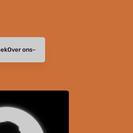
oek
Over ons