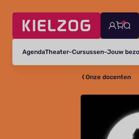
Navigatie
overslaan
Agenda
Theater
Cursussen
Jouw bez
Onze docenten