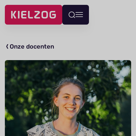
Navigatie
Wissel
overslaan
menu
Onze docenten