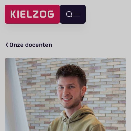
Navigatie
Wissel
overslaan
menu
Onze docenten