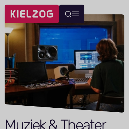
Navigatie
Wissel
overslaan
menu
Muziek
&
Theater