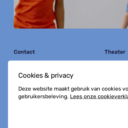
Contact
Theater
Agenda
info@kielzog.nl
Jouw be
Cookies & privacy
0598 -37 37 77
Deze website maakt gebruik van cookies v
gebruikersbeleving.
Lees onze cookieverkl