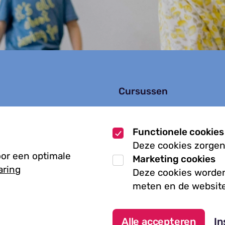
Cursussen
Muziekcursussen
zoek
Kunst cursussen
Functionele cookies
Deze cookies zorgen
oor een optimale
Marketing cookies
aring
Deze cookies worden
meten en de website
Algemene voorwaarden
Alle accepteren
In