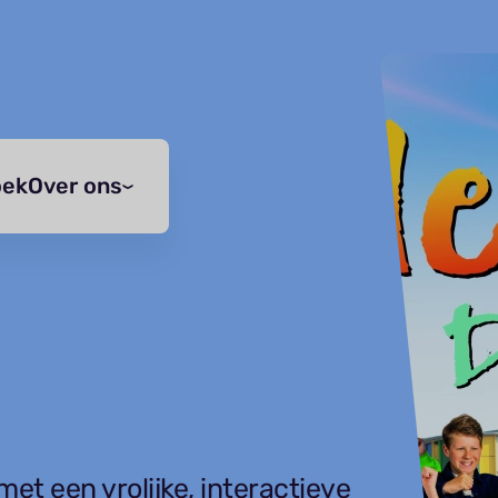
oek
Over ons
et een vrolijke, interactieve