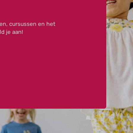
en, cursussen en het
ld je aan!