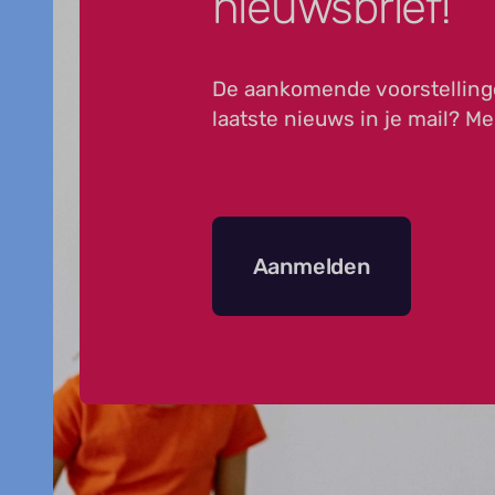
nieuwsbrief!
De aankomende voorstelling
laatste nieuws in je mail? Me
Aanmelden