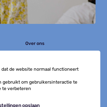
Over ons
Organisatie
Werken bij Kielzog
 dat de website normaal functioneert
Veelgestelde vragen
 gebruikt om gebruikersinteractie te
 te verbeteren
Cookies
stellingen opslaan