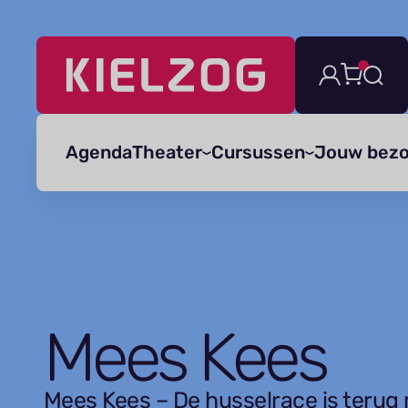
Navigatie
overslaan
Agenda
Theater
Cursussen
Jouw bez
Mees Kees
Mees Kees – De husselrace is terug m