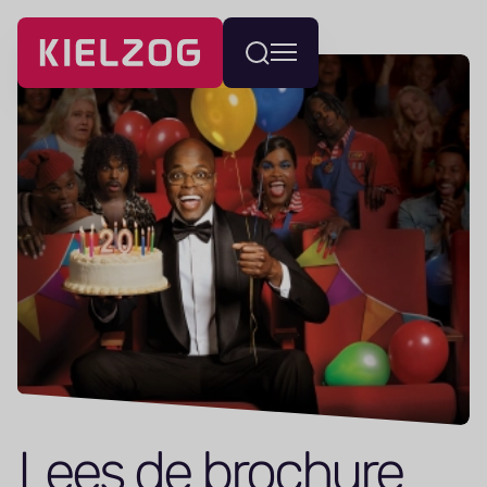
Navigatie
Wissel
overslaan
menu
Lees de brochure