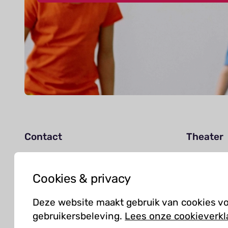
Contact
Theater
Agenda
info@kielzog.nl
Jouw be
Cookies & privacy
0598 -37 37 77
Deze website maakt gebruik van cookies v
gebruikersbeleving.
Lees onze cookieverkl