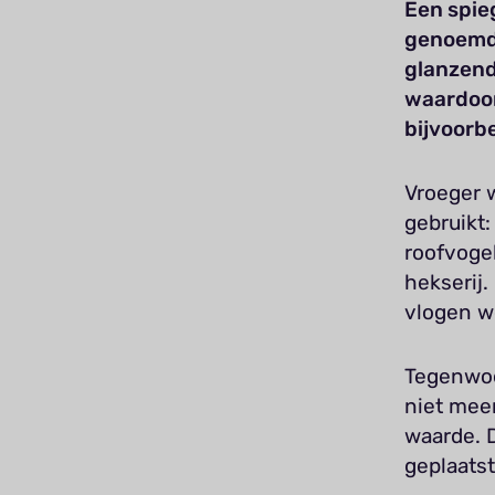
Een spieg
genoemd, 
glanzend
waardoor
bijvoorbe
Vroeger 
gebruikt
roofvoge
hekserij
vlogen w
Tegenwoor
niet mee
waarde. D
geplaatst