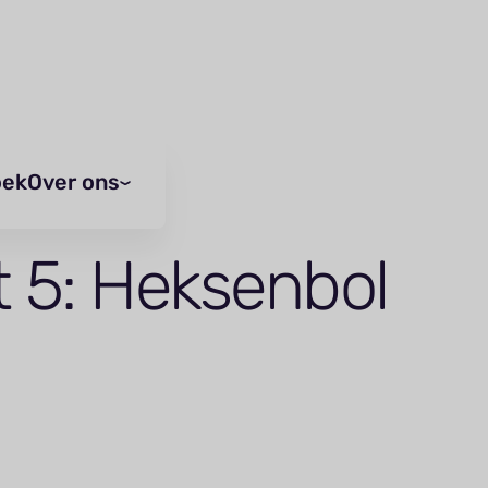
oek
Over ons
t 5: Heksenbol