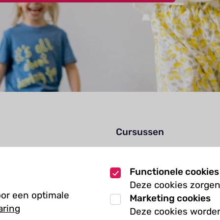
Cursussen
Muziekcursussen
zoek
Kunst cursussen
Functionele cookies
Deze cookies zorgen
oor een optimale
Marketing cookies
aring
Deze cookies worden