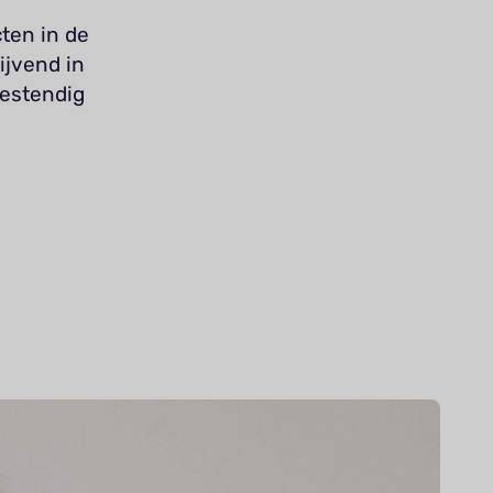
cten in de
ijvend in
bestendig