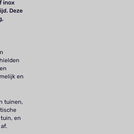
f inox
ijd. Deze
g,
,
en
 hielden
gen
melijk en
n tuinen,
tische
tuin, en
af.