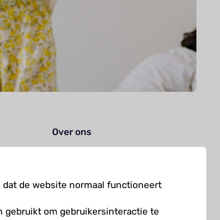
Over ons
Organisatie
Werken bij Kielzog
 dat de website normaal functioneert
Veelgestelde vragen
 gebruikt om gebruikersinteractie te