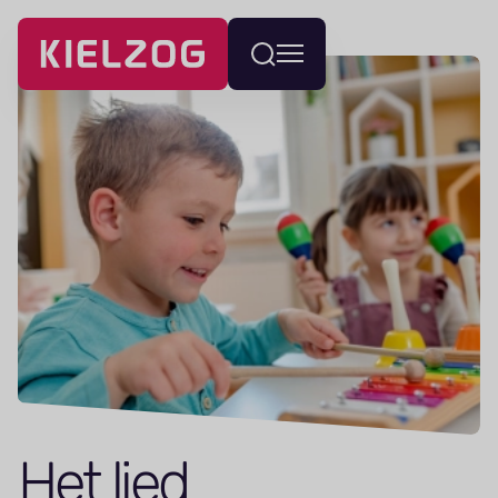
Navigatie
Wissel
overslaan
menu
Het lied