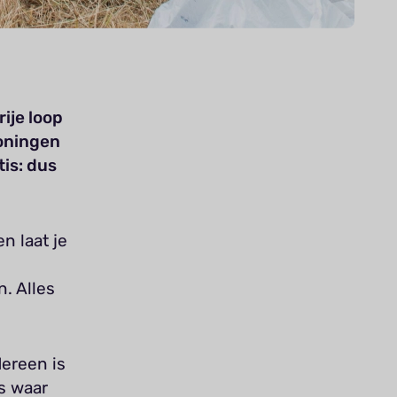
rije loop
roningen
is: dus
n laat je
n. Alles
dereen is
s waar