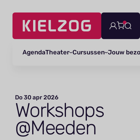
Navigatie
overslaan
Agenda
Theater
Cursussen
Jouw bez
Do 30 apr 2026
Workshops
@Meeden