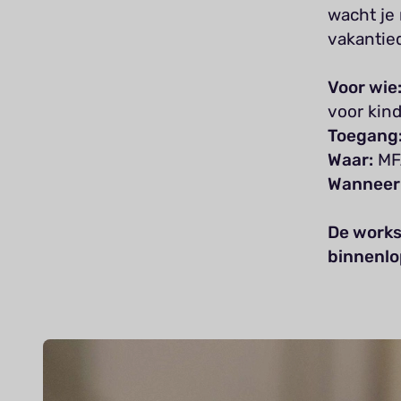
wacht je 
vakantied
Voor wie
voor kind
Toegang
Waar:
MFA
Wanneer
De works
binnenlo