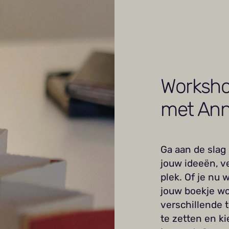
Worksho
met An
Ga aan de slag
jouw ideeën, v
plek. Of je nu w
jouw boekje wo
verschillende 
te zetten en ki