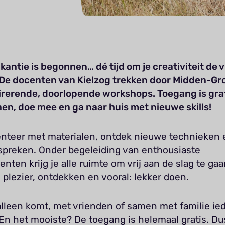
antie is begonnen… dé tijd om je creativiteit de v
. De docenten van Kielzog trekken door Midden-G
irerende, doorlopende workshops. Toegang is grat
nen, doe mee en ga naar huis met nieuwe skills!
nteer met materialen, ontdek nieuwe technieken e
 spreken. Onder begeleiding van enthousiaste
nten krijg je alle ruimte om vrij aan de slag te gaa
 plezier, ontdekken en vooral: lekker doen.
alleen komt, met vrienden of samen met familie ie
En het mooiste? De toegang is helemaal gratis. Du