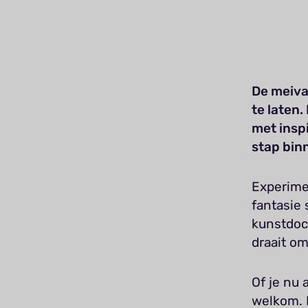
De meivak
te laten
met insp
stap bin
Experime
fantasie
kunstdoce
draait om
Of je nu 
welkom. 