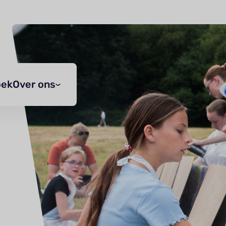
oek
Over ons