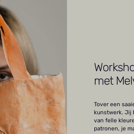
Worksho
met Mel
Tover een saai
kunstwerk. Jij
van felle kleur
patronen, je m