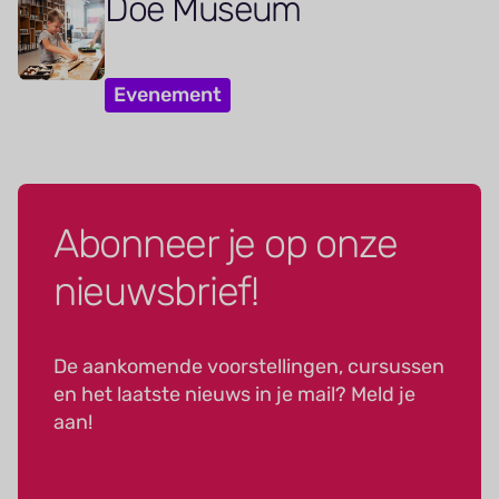
Doe Museum
Evenement
Abonneer je op onze
nieuwsbrief!
De aankomende voorstellingen, cursussen
en het laatste nieuws in je mail? Meld je
aan!