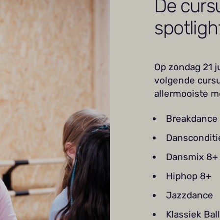
De curs
spotligh
Op zondag 21 j
volgende curs
allermooiste m
Breakdance
Dansconditi
Dansmix 8+
Hiphop 8+
Jazzdance
Klassiek Bal