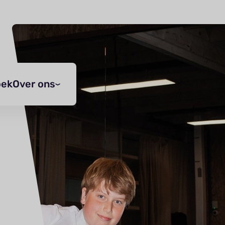
oek
Over ons