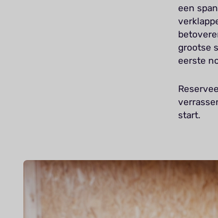
een span
verklappe
betovere
grootse 
eerste no
Reserveer
verrasse
start.