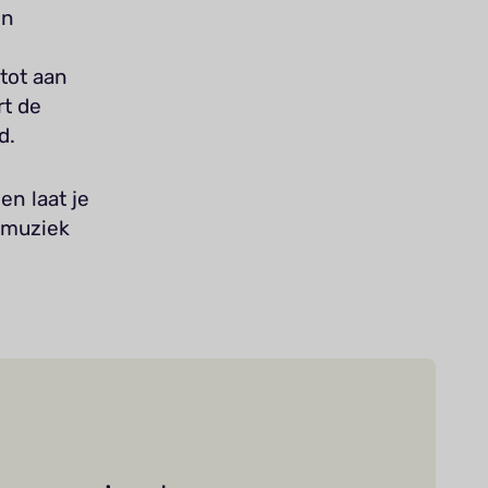
en
tot aan
rt de
d.
en laat je
 muziek