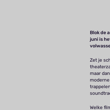
Blok de 
juni is h
volwasse
Zet je sc
theaterz
maar dan
moderne d
trappele
soundtrac
Welke fi