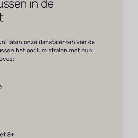
ussen in de
t
uni laten onze danstalenten van de
ussen het podium stralen met hun
oves:
e
let 8+