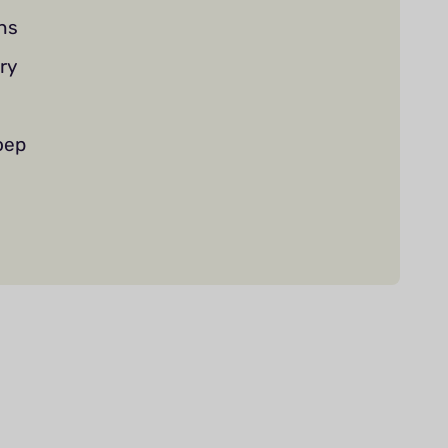
ns
ry
oep