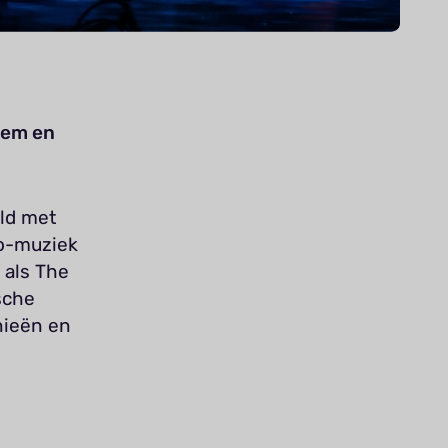
iem en
ld met
do-muziek
 als The
sche
nieën en