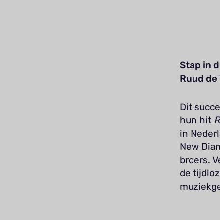
Stap in 
Ruud de 
Dit succ
hun hit
R
in Nederl
New Diam
broers. 
de tijdlo
muziekge