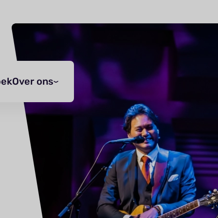
oek
Over ons