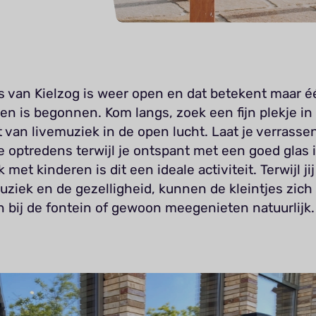
s van Kielzog is weer open en dat betekent maar é
en is begonnen. Kom langs, zoek een fijn plekje in
 van livemuziek in de open lucht. Laat je verrasse
e optredens terwijl je ontspant met een goed glas 
 met kinderen is dit een ideale activiteit. Terwijl ji
ziek en de gezelligheid, kunnen de kleintjes zich
 bij de fontein of gewoon meegenieten natuurlijk