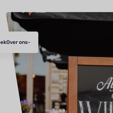
oek
Over ons