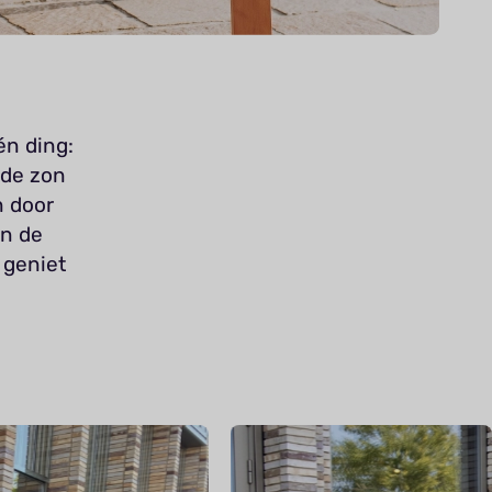
én ding:
 de zon
n door
in de
j geniet
.