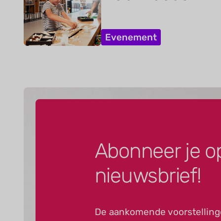
Evenement
Abonneer je o
nieuwsbrief!
De aankomende voorstelling