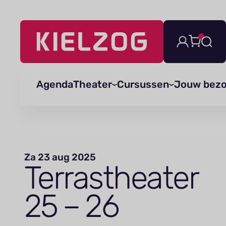
Navigatie
overslaan
Agenda
Theater
Cursussen
Jouw bez
Za 23 aug 2025
Ter­ras­theater
25
–
26