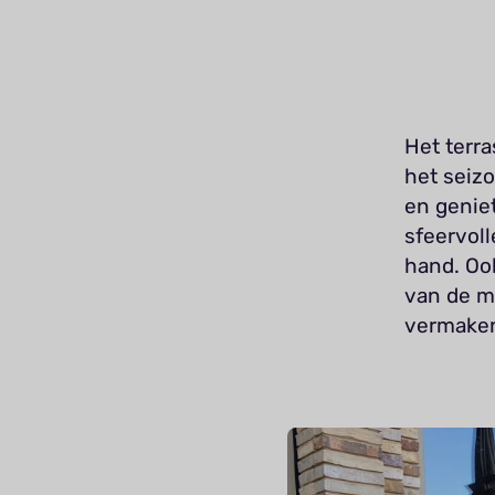
Het terra
het seizo
en geniet
sfeervoll
hand. Ook
van de mu
vermaken