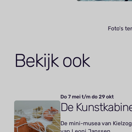
Foto's te
Bekijk ook
Do 7 mei t/m do 29 okt
De Kunstkabin
De mini-musea van Kielzog 
van Leoni Janssen.