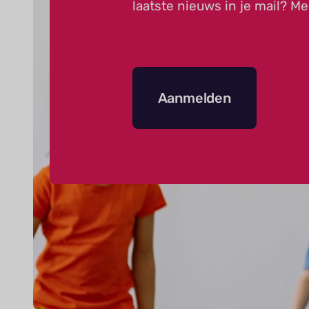
laatste nieuws in je mail? Me
Aanmelden