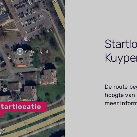
Startl
Kuyper
De route be
hoogte van
meer inform