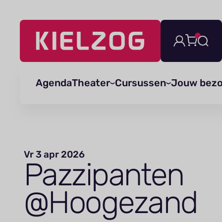
Navigatie
overslaan
Agenda
Theater
Cursussen
Jouw bez
Vr 3 apr 2026
Paz­zi­panten
@Hoogezand