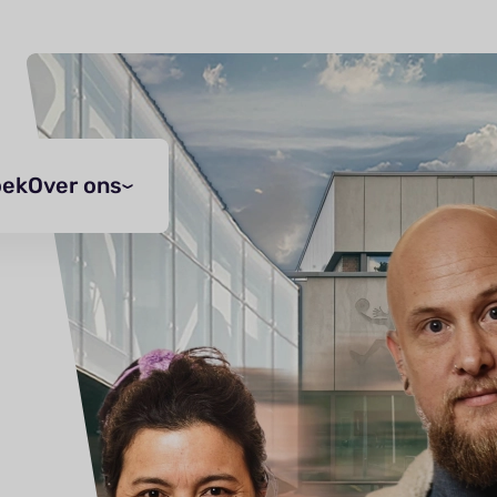
oek
Over ons