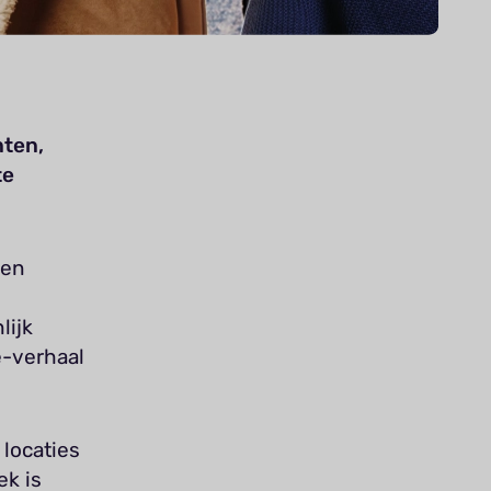
nten,
te
 en
lijk
e-verhaal
 locaties
ek is