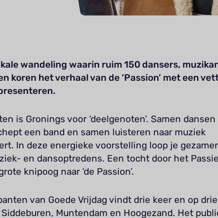
kale wandeling waarin ruim 150 dansers, muzika
en koren het verhaal van de ‘Passion’ met een vet
presenteren.
ten is Gronings voor ‘deelgenoten’. Samen dansen
chept een band en samen luisteren naar muziek
rt. In deze energieke voorstelling loop je gezamen
ziek- en dansoptredens. Een tocht door het Passi
rote knipoog naar ‘de Passion’.
anten van Goede Vrijdag vindt drie keer en op drie
in Siddeburen, Muntendam en Hoogezand. Het publi