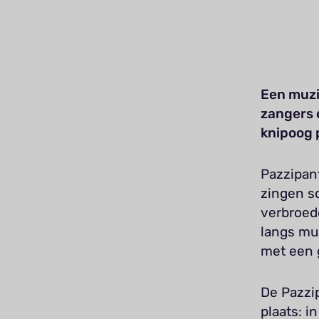
Een muzi
zangers 
knipoog 
Pazzipan
zingen s
verbroede
langs mu
met een g
De Pazzip
plaats: 