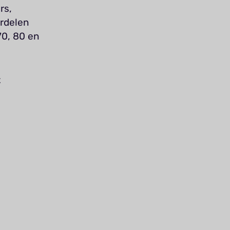
rs,
rdelen
70, 80 en
t