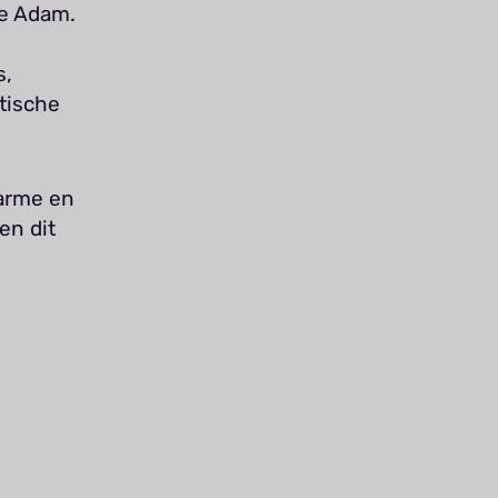
ke Adam.
s,
tische
warme en
en dit