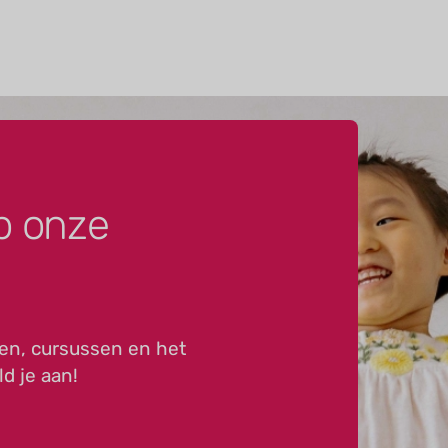
p onze
en, cursussen en het
ld je aan!