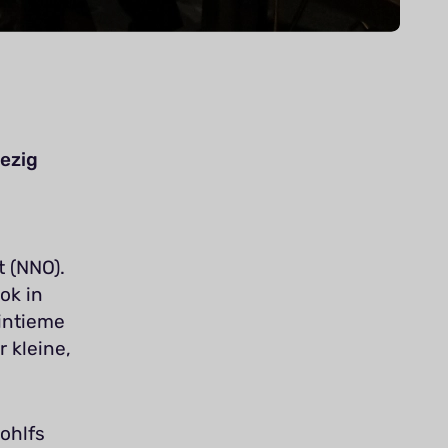
ezig
 (NNO).
ok in
 intieme
 kleine,
ohlfs