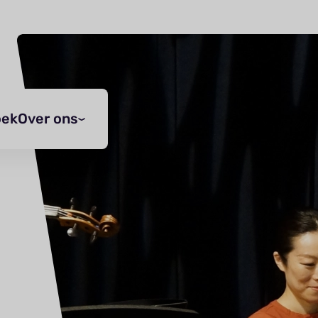
oek
Over ons