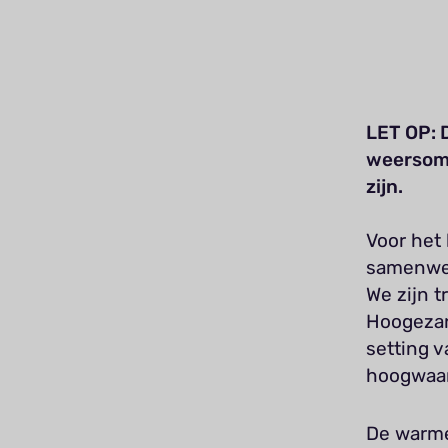
LET OP: 
weersoms
zijn.
Voor het
samenwer
We zijn t
Hoogezan
setting v
hoogwaar
De warme