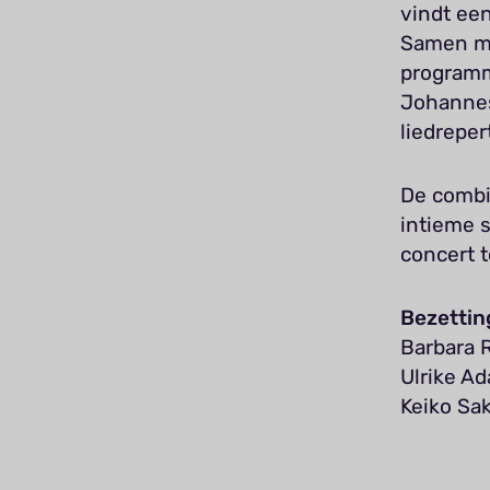
vindt een
Samen me
programm
Johannes
liedreper
De combi
intieme s
concert t
Bezettin
Barbara 
Ulrike Ad
Keiko Sa