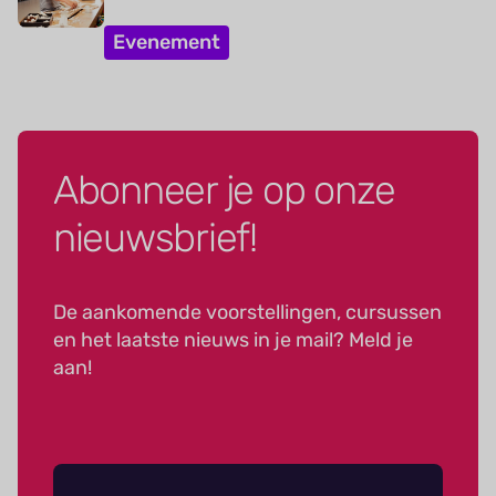
Evenement
Abonneer je op onze
nieuwsbrief!
De aankomende voorstellingen, cursussen
en het laatste nieuws in je mail? Meld je
aan!