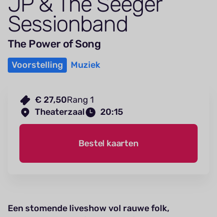
JP
&
The Seeger
Sessionband
The Power of Song
Voorstelling
Muziek
€ 27,50
Rang 1
Theaterzaal
20:15
Bestel kaarten
Een stomende liveshow vol rauwe folk,