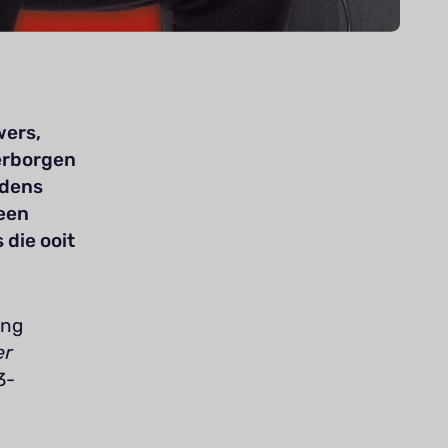
wers,
verborgen
jdens
 een
die ooit
ing
er
3-