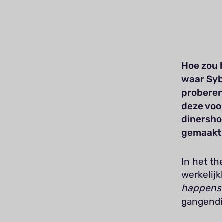
Hoe zou h
waar Syb
proberen
deze voo
dinersho
gemaakt 
In het t
werkelij
happens:
gangendin