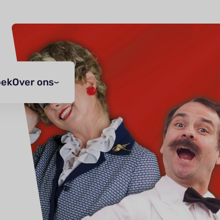
oek
Over ons