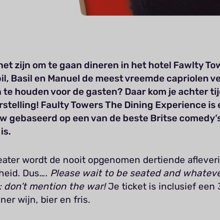
et zijn om te gaan dineren in het hotel Fawlty To
il, Basil en Manuel de meest vreemde capriolen 
 te houden voor de gasten? Daar kom je achter ti
rstelling! Faulty Towers The Dining Experience is
w gebaseerd op een van de beste Britse comedy’s 
is.
heater wordt de nooit opgenomen dertiende aflever
kheid. Dus….
Please wait to be seated and whatev
 don’t mention the war!
Je ticket is inclusief een 
er wijn, bier en fris.