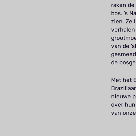
raken de
bos. ‘s N
zien. Ze 
verhalen
grootmoe
van de ‘s
gesmeed 
de bosge
Met het 
Braziliaa
nieuwe p
over hun
van onze