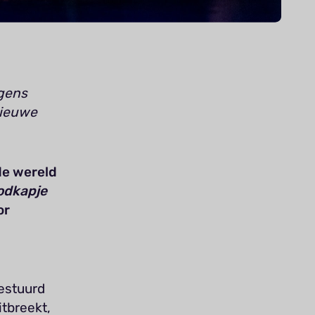
egens
nieuwe
de wereld
odkapje
or
estuurd
tbreekt,