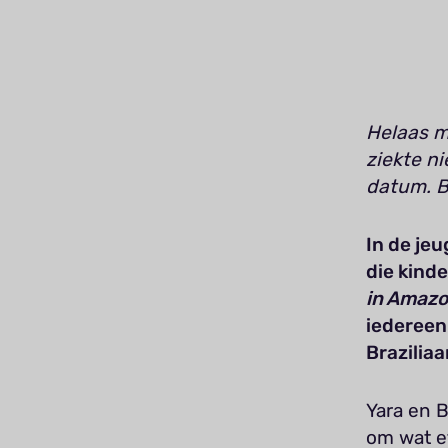
Helaas m
ziekte n
datum. B
In de je
die kind
in Amazo
iedereen
Braziliaa
Yara en 
om wat et