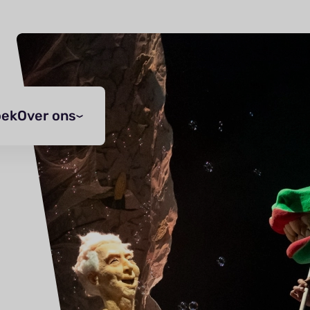
oek
Over ons