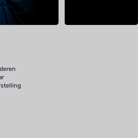
nderen
ar
stelling