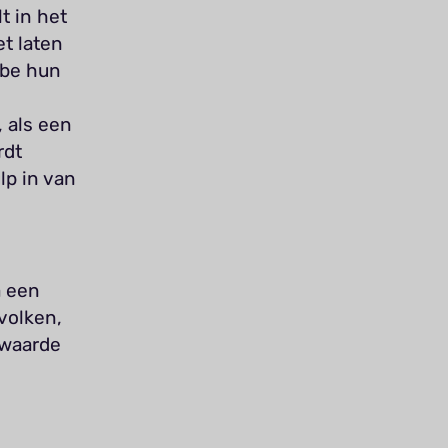
t in het
t laten
abe hun
 als een
rdt
lp in van
a een
volken,
 waarde