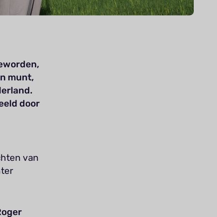
geworden,
en munt,
erland.
eld door
chten van
ter
Roger