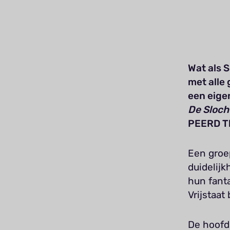
Wat als 
met alle 
een eige
De Sloch
PEERD T
Een groe
duidelijk
hun fanta
Vrijstaat
De hoofd