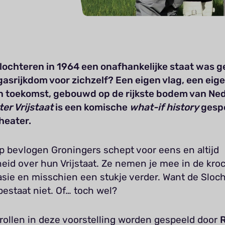
Slochteren in 1964 een onafhankelijke staat was 
gasrijkdom voor zichzelf? Een eigen vlag, een eig
n toekomst, gebouwd op de rijkste bodem van Ned
ter Vrijstaat
is een komische
what-if history
gespe
heater.
p bevlogen Groningers schept voor eens en altijd
heid over hun Vrijstaat. Ze nemen je mee in de kro
sie en misschien een stukje verder. Want de Sloch
 bestaat niet. Of… toch wel?
rollen in deze voorstelling worden gespeeld door