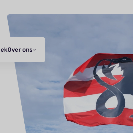
oek
Over ons