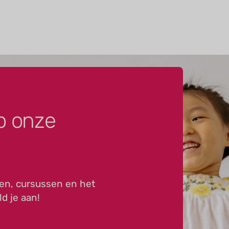
p onze
en, cursussen en het
ld je aan!