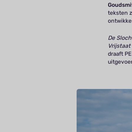
Goudsmi
teksten 
ontwikke
De Slocht
Vrijstaat
draaft PE
uitgevoe