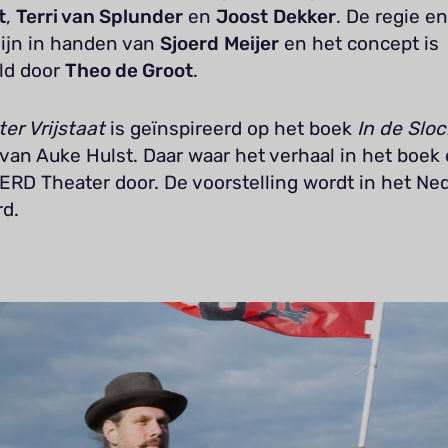
t
,
Terri van Splunder
en
Joost
Dekker
. De regie e
zijn in handen van
Sjoerd
Meijer
en het concept is
ld door
Theo de Groot
.
er Vrijstaat
is geïnspireerd op het boek
In de Sloc
van Auke Hulst. Daar waar het verhaal in het boek 
ERD Theater door. De voorstelling wordt in het Ne
rd.