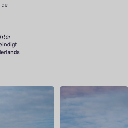
n de
hter
eindigt
derlands