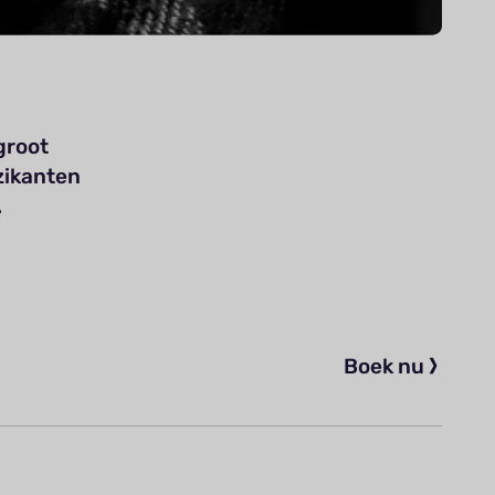
groot
zikanten
.
Boek nu