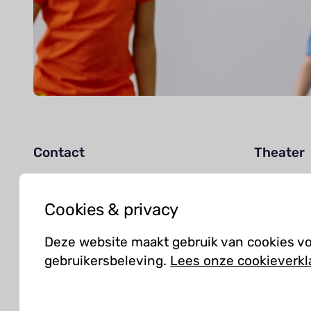
Contact
Theater
Agenda
info@kielzog.nl
Jouw be
Cookies & privacy
0598 -37 37 77
Deze website maakt gebruik van cookies v
gebruikersbeleving.
Lees onze cookieverkl