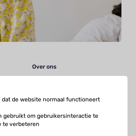
Over ons
Organisatie
Werken bij Kielzog
 dat de website normaal functioneert
Veelgestelde vragen
 gebruikt om gebruikersinteractie te
 te verbeteren