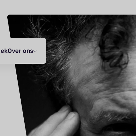
oek
Over ons