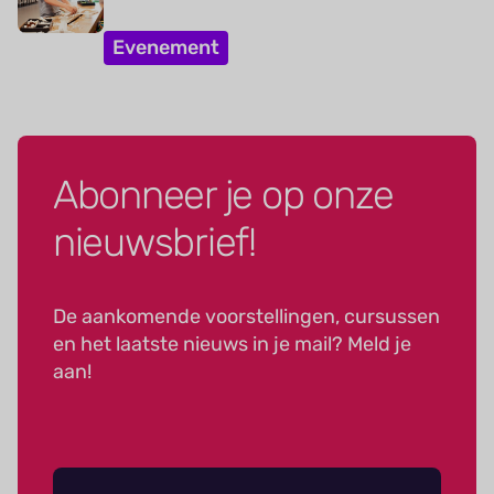
Evenement
Abonneer je op onze
nieuwsbrief!
De aankomende voorstellingen, cursussen
en het laatste nieuws in je mail? Meld je
aan!