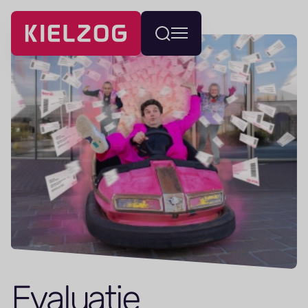
Navigatie
Wissel
overslaan
menu
Eva­luatie