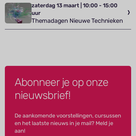
zaterdag 13 maart | 10:00 - 15:00
uur
Themadagen Nieuwe Technieken
Abonneer je op onze
nieuwsbrief!
De aankomende voorstellingen, cursussen
en het laatste nieuws in je mail? Meld je
aan!