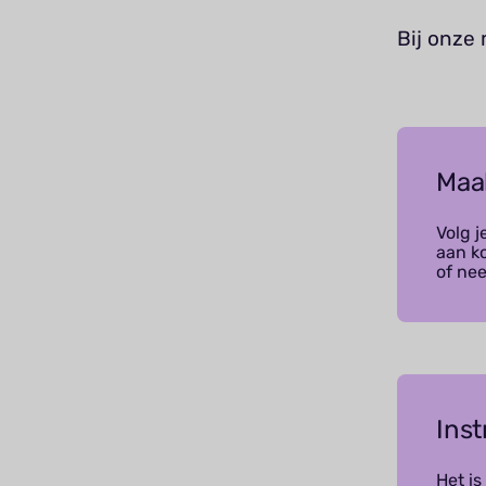
Bij onze
Maa
Volg j
aan k
of ne
Ins
Het is