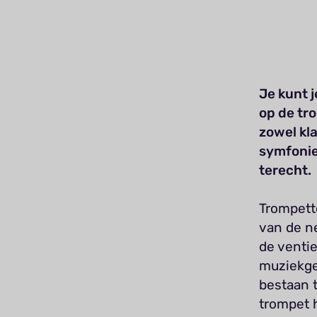
Je kunt j
op de tr
zowel kla
symfonie
terecht.
Trompette
van de n
de ventie
muziekgen
bestaan 
trompet h