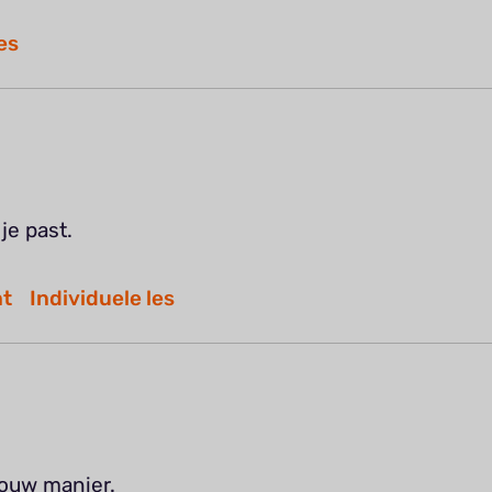
es
je past.
nt
Individuele les
jouw manier.