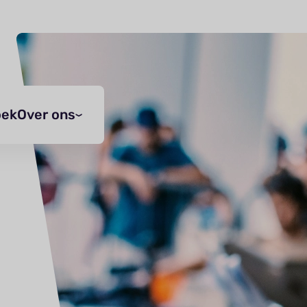
oek
Over ons