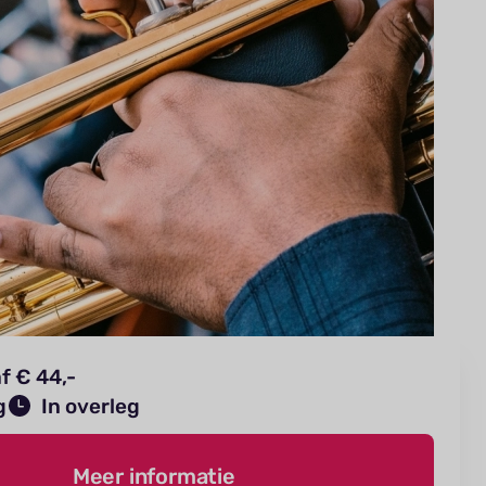
f € 44,-
g
In overleg
Meer informatie