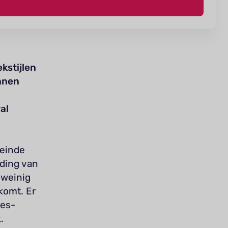
kstijlen
innen
al
 einde
nding van
 weinig
komt. Er
Bes-
.