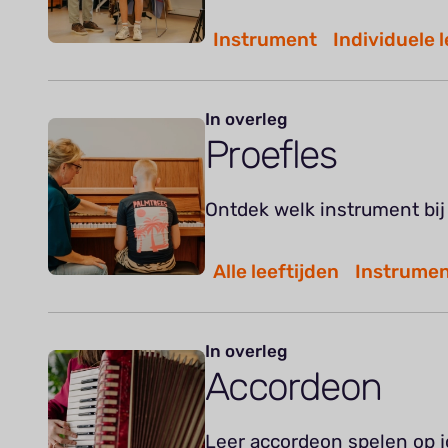
Instrument
Individuele l
In overleg
Proefles
Ontdek welk instrument bij 
Alle leeftijden
Instrume
In overleg
Accordeon
Leer accordeon spelen op 