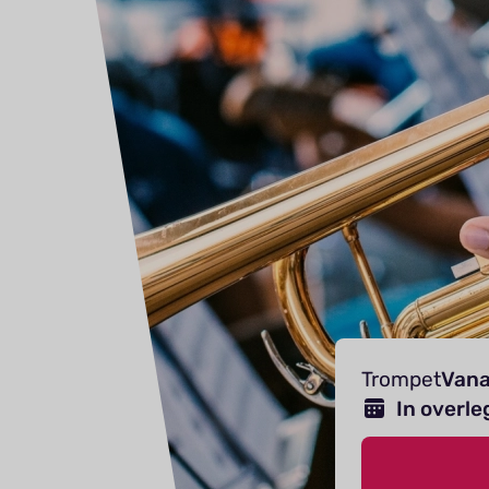
Trompet
Vana
In overle