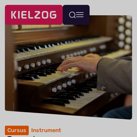
Navigatie
Wissel
overslaan
menu
Cursus
Instrument