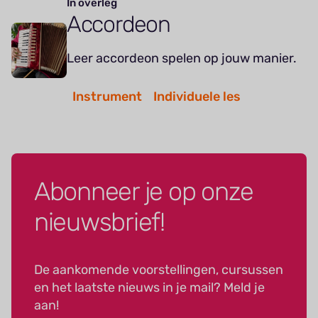
In overleg
Accordeon
Leer accordeon spelen op jouw manier.
Instrument
Individuele les
Abonneer je op onze
nieuwsbrief!
De aankomende voorstellingen, cursussen
en het laatste nieuws in je mail? Meld je
aan!