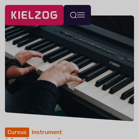
Navigatie
Wissel
overslaan
menu
Cursus
Instrument