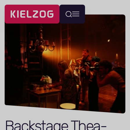
Navigatie
Wissel
overslaan
menu
Backstage The­a­